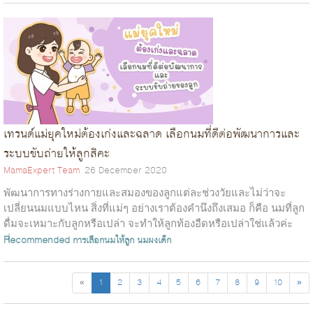
เทรนด์แม่ยุคใหม่ต้องเก่งและฉลาด เลือกนมที่ดีต่อพัฒนาการและ
ระบบขับถ่ายให้ลูกสิคะ
MamaExpert Team
26 December 2020
พัฒนาการทางร่างกายและสมองของลูกแต่ละช่วงวัยและไม่ว่าจะ
เปลี่ยนนมแบบไหน สิ่งที่แม่ๆ อย่างเราต้องคำนึงถึงเสมอ ก็คือ นมที่ลูก
ดื่มจะเหมาะกับลูกหรือเปล่า จะทำให้ลูกท้องอืดหรือเปล่าใช่แล้วค่ะ
เพราะ ไม่ว่าจ...
Recommended
การเลือกนมให้ลูก
นมผงเด็ก
«
1
2
3
4
5
6
7
8
9
10
»