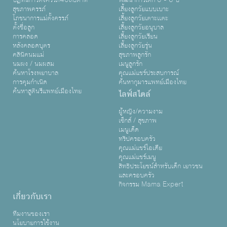
ปฏิทินการตั้งครรภ์40สัปดาห์
พัฒนาการเด็ก 0 - 6 ปี
สุขภาพครรภ์
เลี้ยงลูกวัยแบบเบาะ
โภชนาการแม่ตั้งครรภ์
เลี้ยงลูกวัยเตาะเเตะ
ตั้งชื่อลูก
เลี้ยงลูกวัยอนุบาล
การคลอด
เลี้ยงลูกวัยเรียน
หลังคลอดบุตร
เลี้ยงลูกวัยรุ่น
คลินิคนมแม่
สุขภาพลูกรัก
นมผง / นมผสม
เมนูลูกรัก
ค้นหาโรงพยาบาล
คุณแม่แชร์ประสบการณ์
การคุมกำเนิด
ค้นหากุมารแพทย์เมืองไทย
ค้นหาสูตินรีแพทย์เมืองไทย
ไลฟ์สไตล์
ผู้หญิง/ความงาม
เซ็กส์ / สุขภาพ
เมนูเด็ด
ทริปครอบครัว
คุณแม่แชร์ไอเดีย
คุณแม่แชร์เมนู
สิทธิประโยชน์สำหรับเด็ก เยาวชน
และครอบครัว
กิจกรรม Mama Expert
เกี่ยวกับเรา
ทีมงานของเรา
นโยบายการใช้งาน