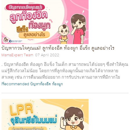
ปัญหากวนใจคุณแม่! ลูกท้องอืด ท้องผูก อึแข็ง ดูแลอย่างไร
MamaExpert Team
07 April 2022
. ปัญหาท้องอืด ท้องผูก อึแข็ง ในเด็ก สามารถพบได้บ่อยๆ ซึ่งทำให้คุณ
แม่รู้สึกกังวลไม่น้อย โดยการที่ลูกท้องผูกนั้นอาจเกิดได้จากหลาย
สาเหตุ เช่น การดื่มนมที่ย่อยยาก การรับประทานอาหารที่มีกากใย
หรือพรีไบ...
Recommended
ปัญหาท้องอืด
ท้องผูก