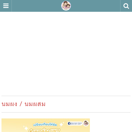
นมผง / นมผสม