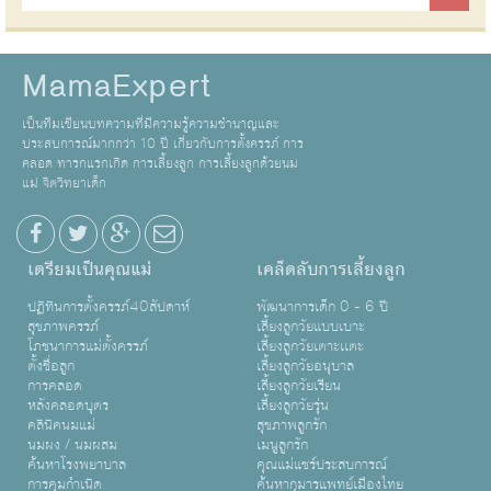
MamaExpert
เป็นทีมเขียนบทความที่มีความรู้ความชำนาญและ
ประสบการณ์มากกว่า 10 ปี เกี่ยวกับการตั้งครรภ์ การ
คลอด ทารกแรกเกิด การเลี้ยงลูก การเลี้ยงลูกด้วยนม
แม่ จิตวิทยาเด็ก
เตรียมเป็นคุณแม่
เคล็ดลับการเลี้ยงลูก
ปฏิทินการตั้งครรภ์40สัปดาห์
พัฒนาการเด็ก 0 - 6 ปี
สุขภาพครรภ์
เลี้ยงลูกวัยแบบเบาะ
โภชนาการแม่ตั้งครรภ์
เลี้ยงลูกวัยเตาะเเตะ
ตั้งชื่อลูก
เลี้ยงลูกวัยอนุบาล
การคลอด
เลี้ยงลูกวัยเรียน
หลังคลอดบุตร
เลี้ยงลูกวัยรุ่น
คลินิคนมแม่
สุขภาพลูกรัก
นมผง / นมผสม
เมนูลูกรัก
ค้นหาโรงพยาบาล
คุณแม่แชร์ประสบการณ์
การคุมกำเนิด
ค้นหากุมารแพทย์เมืองไทย