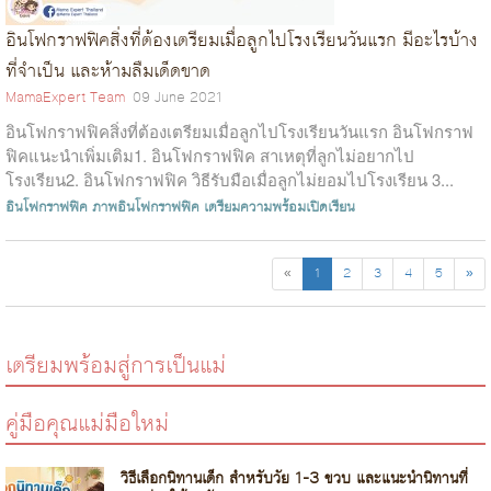
อินโฟกราฟฟิคสิ่งที่ต้องเตรียมเมื่อลูกไปโรงเรียนวันแรก มีอะไรบ้าง
ที่จำเป็น และห้ามลืมเด็ดขาด
MamaExpert Team
09 June 2021
อินโฟกราฟฟิคสิ่งที่ต้องเตรียมเมื่อลูกไปโรงเรียนวันแรก อินโฟกราฟ
ฟิคแนะนำเพิ่มเติม1. อินโฟกราฟฟิค สาเหตุที่ลูกไม่อยากไป
โรงเรียน2. อินโฟกราฟฟิค วิธีรับมือเมื่อลูกไม่ยอมไปโรงเรียน 3...
อินโฟกราฟฟิค
ภาพอินโฟกราฟฟิค
เตรียมความพร้อมเปิดเรียน
«
1
2
3
4
5
»
เตรียมพร้อมสู่การเป็นแม่
คู่มือคุณแม่มือใหม่
วิธีเลือกนิทานเด็ก สำหรับวัย 1-3 ขวบ และแนะนำนิทานที่