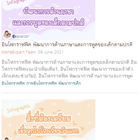
อินโฟกราฟฟิค พัฒนาการด้านภาษาและการพูดของเด็กตามปกติ
MamaExpert Team
09 June 2021
อินโฟกราฟฟิค พัฒนาการด้านภาษาและการพูดของเด็กตามปกติ อิน
โฟกราฟฟิคแนะนำเพิ่มเติม1. อินโฟกราฟฟิค พัฒนาการของเจ้าตัว
เล็กแต่ละช่วงวัย2. อินโฟกราฟฟิค พัฒนาการด้านภาษาและการพูด
ของเด็กที่ผิดป...
อินโฟกราฟฟิค
ภาพอินโฟกราฟฟิค
พัฒนาการเด็ก