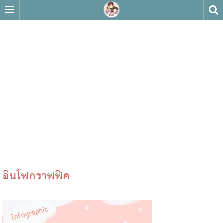
อินโฟกราฟฟิค