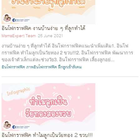
อินโฟกราฟฟิค งานบ้านง่าย ๆ ที่ลูกทำได้
MamaExpert Team
25 June 2021
งานบ้านง่าย ๆ ที่ลูกทำได้ อินโฟกราฟฟิคแนะนำเพิ่มเติม1. อินโฟ
กราฟฟิค ทำไมลูกเป็นวัยทอง 2 ขวบ!!!2. อินโฟกราฟฟิค พัฒนาการ
ของเจ้าตัวเล็กแต่ละช่วงวัย3. อินโฟกราฟฟิค เลี้ยงลูกอย่...
อินโฟกราฟฟิค
ภาพอินโฟกราฟฟิค
ฝึกลูกเข้าสังคม
อินโฟกราฟฟิค ทำไมลูกเป็นวัยทอง 2 ขวบ!!!