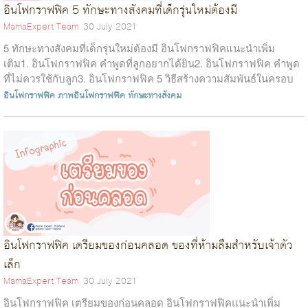
อินโฟกราฟฟิค 5 ทักษะทางสังคมที่เด็กรุ่นใหม่ต้องมี
MamaExpert Team
30 July 2021
5 ทักษะทางสังคมที่เด็กรุ่นใหม่ต้องมี อินโฟกราฟฟิคแนะนำเพิ่ม
เติม1. อินโฟกราฟฟิค คำพูดที่ลูกอยากได้ยิน2. อินโฟกราฟฟิค คำพูด
ที่ไม่ควรใช้กับลูก3. อินโฟกราฟฟิค 5 วิธีสร้างความสัมพันธ์ในครอบ
ครั...
อินโฟกราฟฟิค
ภาพอินโฟกราฟฟิค
ทักษะทางสังคม
อินโฟกราฟฟิค เตรียมของก่อนคลอด ของที่ห้ามลืมสำหรับเจ้าตัว
เล็ก
MamaExpert Team
30 July 2021
อินโฟกราฟฟิค เตรียมของก่อนคลอด อินโฟกราฟฟิคแนะนำเพิ่ม