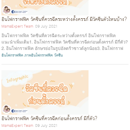
อินโฟกราฟฟิค วัคซีนที่ควรฉีดระหว่างตั้งครรภ์ มีวัคซีนตัวไหนบ้าง?
MamaExpert Team
09 July 2021
อินโฟกราฟฟิค วัคซีนที่ควรฉีดระหว่างตั้งครรภ์ อินโฟกราฟฟิค
แนะนำเพิ่มเติม1. อินโฟกราฟฟิค วัคซีนที่ควรฉีดก่อนตั้งครรภ์ มีกี่ตัว?
2. อินโฟกราฟฟิค อักษรย่อในรูปอัลตร้าซาวด์ลูกน้อย3. อินโฟกราฟ
ฟิ...
อินโฟกราฟฟิค
ภาพอินโฟกราฟฟิค
วัคซีน
อินโฟกราฟฟิค วัคซีนที่ควรฉีดก่อนตั้งครรภ์ มีกี่ตัว?
MamaExpert Team
09 July 2021