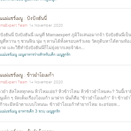
ณแม่แชร์เมนู : ปังปังฮันนี่
maExpert Team
14 November 2020
งปังฮันนี่ ปังปังฮันนี่ เมนูที่ Mamaexpert ภูมิใจเสนอมากจ้า ปังปังฮันนี่เป็
นูที่หวาน ๆ ชวนฟิน นุ่ม ๆ ทานได้ทั้งครอบครัวเลย วัตถุดิบหาได้ตามท้อ
าด และวิธีทำปังปังฮันนี่ก็ไม่ยุ่งยากเลยจ้า&n...
แม่แชร์เมนู
เมนูอาหารว่างสำหรับเด็ก
เมนูลูกรัก
ณแม่แชร์เมนู : ข้าวยำโอเมก้า
maExpert Team
14 November 2020
าวยำ ฮัลโหลทุกคน หิวไหมเอ่ย? หิวข้าวไหม หิวข้าวยำไหมคะ? วันนี้เราม
นูเด็ก ๆ จัดเต็มเรื่องโอเมก้า มาฝาก นั่นก็คือ "ข้าวยำโอเมก้า" จ้า ข้าวย
ก้าจะมีหน้าตาแบบไหนนะ ข้าวยำโอเมก้าทำยากไหม จะอร่อยห...
แม่แชร์เมนู
อาหารเด็ก 3 ขวบ
เมนูลูกรัก