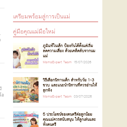
เตรียมพร้อมสู่การเป็นแม่
คู่มือคุณแม่มือใหม่
น
ง
ภูมิแพ้ในเด็ก ป้องกันได้ตั้งแต่เริ่ม
ลดความเสี่ยง ด้วยเคล็ดลับจากนม
แม่
MamaExpert Team
15/07/2026
วิธีเลือกนิทานเด็ก สำหรับวัย 1-3
ขวบ และแนะนำนิทานที่ควรอ่านให้
ี
ลูกฟัง
ำโอ
MamaExpert Team
03/07/2026
5 ประโยชน์ของดนตรีต่อลูกน้อย
คุณแม่ควรสนับสนุน ให้ลูกเล่นและ
ฟังดนตรี