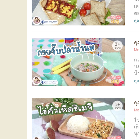
เห
ตอ
ตล
คุณ
คุ
Ma
กว
ปล
น้
นม
คุณ
คุ
Ma
ไข
เห
ทุ