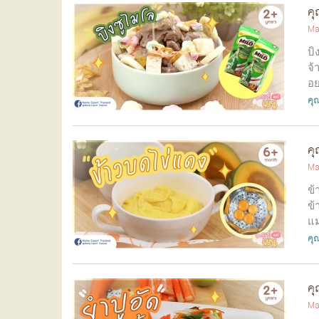
คุ
Ma
บิ
จ้
อย
คุณ
คุ
Ma
ข้
ข้
แม
คุณ
คุ
Ma