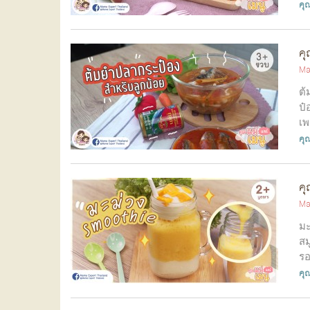
คุณ
คุ
Ma
ต้
ป๋
เพ
คุณ
คุ
Ma
มะ
สม
รอ
คุณ