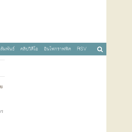
สัมพันธ์
คลิปวิดีโอ
อินโฟกราฟฟิค
RSV
คย
าร