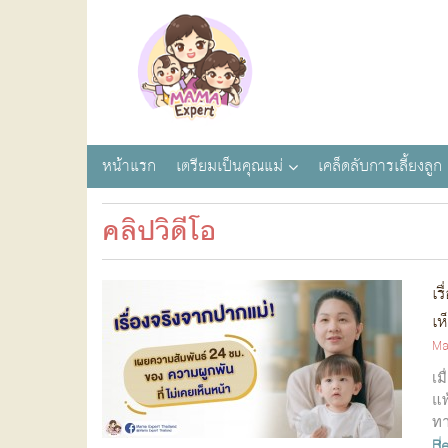
หน้าแรก
เตรียมเป็นคุณแม่
เคล็ดลับการเลี้ยงลูก
คลิปวิดีโอ
เร
เห
Ma
เม
แพ
ทา
R