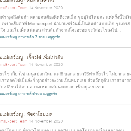
ณแม่แชร์เมนู : ส้มตำกุ้งหวาน
maExpert Team
14 November 2020
มตำ พูดถึงส้มตำ หลายคนต้องคิดถึงรสเผ็ด ๆ อยู่ใช่ไหมคะ แต่ครั้งนี้ไม่ใช
ะ เพราะส้มตำที่ Mamaexpert นำมาแชร์วันนี้เป็นส้มตำแบบเด็ก ๆ แต่รส
กใจ และไม่เผ็ดแน่นอน ส่วนส้มตำจานนี้จะอร่อย จะใส่อะไรลงไป...
แม่แชร์เมนู
อาหารเด็ก 3 ขวบ
เมนูลูกรัก
ณแม่แชร์เมนู : เกี๊ยวไข่ เพิ่มโปรตีน
maExpert Team
14 November 2020
ี๊ยวไข่ เกี๊ยวไข่ เมนูแปลกใหม่ แต่!!! บอกเลยว่าวิธีทำเกี๊ยวไข่ ไม่ยากเลยค
าเราทอดไข่เป็นล่ะก็ ทุกอย่างจะง่ายเป็นหมดเลย ส่วนวัตถุดิบ เราสามาร
ับเปลี่ยนได้ตามความเหมาะสมนะคะ อย่าช้าอยู่เลย เราม...
แม่แชร์เมนู
อาหารเด็ก1ขวบ
เมนูลูกรัก
ณแม่แชร์เมนู : พิซซ่าโฮมเมด
maExpert Team
14 November 2020
ซซ่าโฮมเมด พิซซ่าโฮมเมด เมนูสุดปัง เมนูสุดโปรดของใครหลายคน