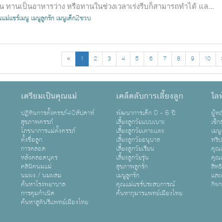
่น ทานเป็นอาหารว่าง หรือทานในช่วงเวลาเร่งรีบก็สามารถทำได้ แล...
แม่แชร์เมนู
เมนูลูกรัก
เมนูเด็ก2ขวบ
«
1
2
3
4
5
6
7
8
9
10
เตรียมเป็นคุณแม่
เคล็ดลับการเลี้ยงลูก
ไลฟ
ปฏิทินการตั้งครรภ์40สัปดาห์
พัฒนาการเด็ก 0 - 6 ปี
ผู้
สุขภาพครรภ์
เลี้ยงลูกวัยแบบเบาะ
เซ็ก
โภชนาการแม่ตั้งครรภ์
เลี้ยงลูกวัยเตาะเเตะ
เมนู
ตั้งชื่อลูก
เลี้ยงลูกวัยอนุบาล
ทริ
การคลอด
เลี้ยงลูกวัยเรียน
คุณแ
หลังคลอดบุตร
เลี้ยงลูกวัยรุ่น
คุณแ
คลินิคนมแม่
สุขภาพลูกรัก
สิทธ
นมผง / นมผสม
เมนูลูกรัก
และ
ค้นหาโรงพยาบาล
คุณแม่แชร์ประสบการณ์
กิจ
การคุมกำเนิด
ค้นหากุมารแพทย์เมืองไทย
ค้นหาสูตินรีแพทย์เมืองไทย