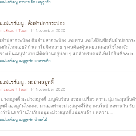
แม่แชร์เมนู
อาหารเด็ก
เมนูลูกรัก
ณแม่แชร์เมนู : ต้มยำปลากระป๋อง
maExpert Team
14 November 2020
มยำปลากระป๋อง ต้มยำปลากระป๋อง เคยทาน เคยได้ยินชื่อต้มยำปลากระ
องกันไหมเอ่ย? ถ้าเดาไม่ผิดหลาย ๆ คนต้องคุ้นเคยแน่นอนใช่ไหมจ๊ะ
ราะเป็นเมนูทำง่าย มีติดบ้านอยู่บ่อย ๆ แต่สำหรับคนที่เพิ่งได้ยินชื่อ&nb..
แม่แชร์เมนู
เมนูลูกรัก
อาหารเด็ก
ณแม่แชร์เมนู : มะม่วงสมูทตี้
maExpert Team
14 November 2020
ม่วงสมูทตี้ มะม่วงสมูทตี้ เมนูดับร้อน อร่อย เปรี้ยว หวาน นุ่ม ละมุนลิ้นด
ูทตี้ ลองดูกันไหมคะ มาลองทำมะม่วงสมูทตี้ให้ทุกคนในบ้านทานกัน รับ
งว่าฟินยกบ้านไปกับเมนูมะม่วงสมูทตี้แน่นอนจ้า บทความ...
แม่แชร์เมนู
เมนูลูกรัก
น้ำผลไม้