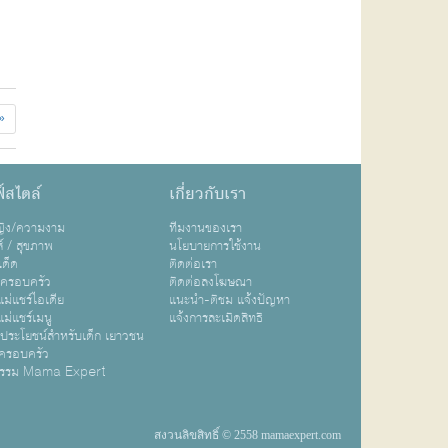
»
์สไตล์
เกี่ยวกับเรา
หญิง/ความงาม
ทีมงานของเรา
ส์ / สุขภาพ
นโยบายการใช้งาน
เด็ด
ติดต่อเรา
ปครอบครัว
ติดต่อลงโฆษณา
ม่แชร์ไอเดีย
แนะนำ-ติชม แจ้งปัญหา
ม่แชร์เมนู
แจ้งการละเมิดสิทธิ
ิประโยชน์สำหรับเด็ก เยาวชน
ครอบครัว
กรรม Mama Expert
สงวนลิขสิทธิ์ © 2558 mamaexpert.com