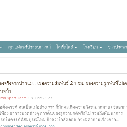
คุณแม่แชร์ประสบการณ์
ไลฟ์สไตล์
โรงเรียน
ข่าวประชา
ื่องจริงจากปากแม่… เผยความสัมพันธ์ 24 ชม. ของความผูกพันที่ไม่เ
็นหน้า
maExpert Team
03 June 2023
ื่อตั้งครรภ์ คนเป็นแม่อย่างเราๆ ก็มักจะเกิดความกังวลมากมาย เช่นอาก
้ท้อง อาการปวดต่างๆ การดิ้นของลูกว่าปกติหรือไม่ รวมถึงพัฒนาการ
รกในครรภ์ที่สมบูรณ์ไหม ยิ่งช่วงใกล้คลอด ก็จะมีคำถามเรื่องอาก...
ecommended
ดูแลครรภ์
การดูแลลูก