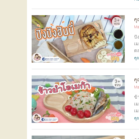
คุ
Ma
ปั
เม
ตล
คุณ
คุ
Ma
ข้
เม
เม
คุณ