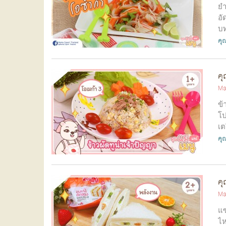
ยำ
อั
บท
คุณ
คุ
Ma
ข้
โป
เต
คุณ
คุ
Ma
แซ
ไห