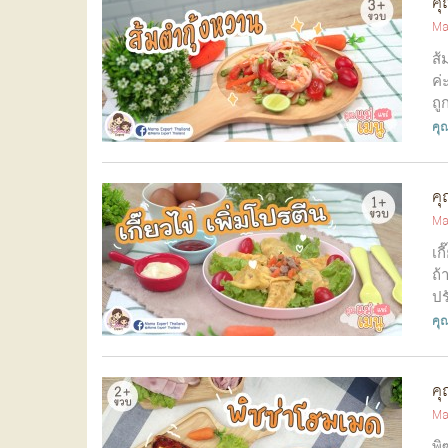
คุ
Ma
ส้
ค่
ถู
คุณ
คุ
Ma
เก
ถ้
ปร
คุณ
คุ
Ma
พิ