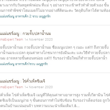
มาะมากกับวันหยุดพักผ่อน ที่แม่ ๆ อย่างเราจะเข้าครัวทำด้วยตัวเอง ขั้น
นการทำพิซซ่าโฮมเมดก็ไม่ยากอย่างที่คิดนะคะ วัตถุดิบก็หาได้ตามท้อง
...
แม่แชร์เมนู
อาหารเด็ก 2 ขวบ
เมนูลูกรัก
ณแม่แชร์เมนู : กวยจั๊บปลาน้ำนม
maExpert Team
14 November 2020
ยจั๊บปลาน้ำนม กวยจั๊บปลาน้ำนม ชื่อเมนูแปลก ๆ เนอะ แต่!!! ถึงกวยจั๊บ
าน้ำนมจะแปลก คุณค่าทางโภชนาการยังมีนะคะ และวิธีทำกวยจั๊บปลา
ำนม อาจหลายขั้นตอนหน่อย แต่!!! รับรองว่ามือใหม่ก็ทำกวยจั๊บปลาน้ำ
ไ...
แม่แชร์เมนู
อาหารเด็ก1ขวบ
เมนูลูกรัก
ณแม่แชร์เมนู : ไข่คั่วเห็ดชิเมจิ
maExpert Team
14 November 2020
่คั่วเห็ด ไข่คั่วเห็ดชิเมจิ เมนูที่ให้คุณค่าทางอาหารสูง รวมทั้งวิตามิน ไข่คั
็ดชิเมจิเป็นเมนูง่าย ๆ ขั้นตอนการทำไม่ซับซ้อน รับรองว่าเด็ดอร่อย ถูกใ
กคนในบ้านแน่นอนจ้า บทความแนะนำเพิ่มเติม1.&...