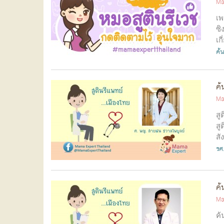
Ma
เพ
ซิ
เก
ค้
ค้
Ma
สู
สู
สั
รศ
ค้
Ma
ค้