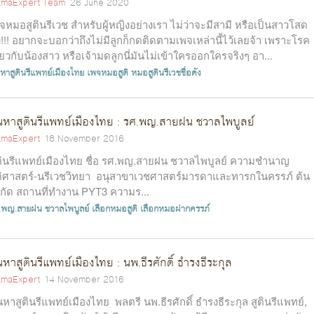
maExpert Team
26 June 2020
จหมอสูตินรีเวช สำหรับผู้หญิงอย่างเรา ไม่ว่าจะมีสามี หรือเป็นสาวโสด
ง!!! อยากจะบอกว่าถึงไม่มีลูกก็กดติดตามเพจเหล่านี้ไว้เลยจ้า เพราะโรค
ี่ยวกับน้องสาว หรือเจ้ามดลูกนี่มันไม่เข้าใครออกใครจริงๆ อา...
นหาสูตินรีแพทย์เมืองไทย
เพจหมอสูติ
หมอสูตินรีเวชชื่อดัง
นหาสูตินรีแพทย์เมืองไทย : รศ.พญ.สายฝน ชวาลไพบูลย์
maExpert
18 November 2016
ตินรีแพทย์เมืองไทย ชื่อ รศ.พญ.สายฝน ชวาลไพบูลย์ ความชำนาญ
ติศาสตร์-นรีเวชวิทยา อนุสาขาเวชศาสตร์มารดาและทารกในครรภ์ ต้น
งกัด สถานที่ทำงาน PYT3 ความร...
.พญ.สายฝน ชวาลไพบูลย์
เลือกหมอสูติ
เลือกหมอฝากครรภ์
นหาสูตินรีแพทย์เมืองไทย : นพ.ธีรศักดิ์ ธำรงธีระกุล
maExpert
14 November 2016
นหาสูตินรีแพทย์เมืองไทย พลตรี นพ.ธีรศักดิ์ ธำรงธีระกุล สูตินรีแพทย์,