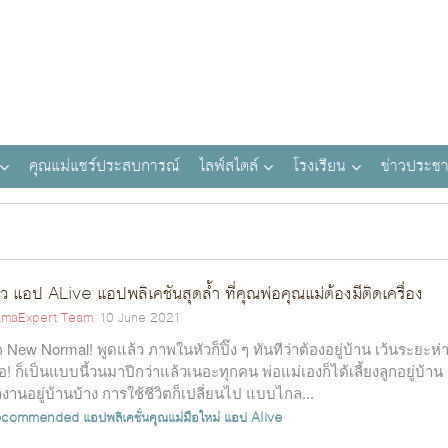
คุณแม่แชร์ประสบการณ์
ไลฟ์สไตล์
โรงเรียน
ข่าวประชา
วิว แอป ALive แอปพลิเคชันสุดล้ำ ที่คุณพ่อคุณแม่ต้องมีติดเครื่อง
maExpert Team
10 June 2021
ค New Normal! พูดแล้ว ภาพในหัวก็ปิ๊ง ๆ ทันทีว่าต้องอยู่บ้าน เว้นระยะห่
้อ! ก็เป็นแบบนี้วนมาปีกว่าแล้วเนอะทุกคน พ่อแม่เองก็ได้เลี้ยงลูกอยู่บ้าน
งานอยู่บ้านบ้าง การใช้ชีวิตก็เปลี่ยนไป แบบไกล...
ecommended
แอปพลิเคชั่นคุณแม่มือใหม่
แอป Alive