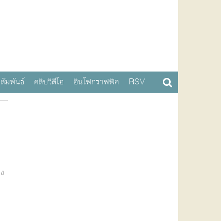
สัมพันธ์
คลิปวิดีโอ
อินโฟกราฟฟิค
RSV
าง