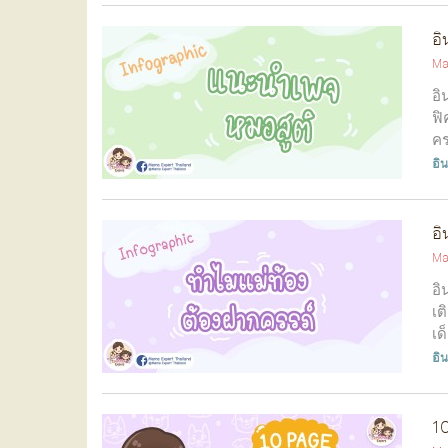
อิ
Ma
อิ
ฟิ
คร
อิ
อิ
Ma
อิ
เต
เด
อิ
10