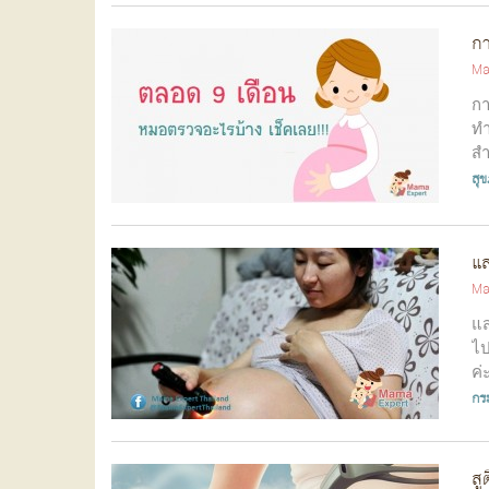
กา
Ma
กา
ทำ
สำ
สุ
แส
Ma
แส
ไป
ค่
กร
สู