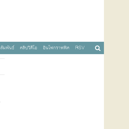
สัมพันธ์
คลิปวิดีโอ
อินโฟกราฟฟิค
RSV
.