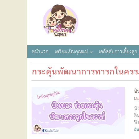
หน้าแรก
เตรียมเป็นคุณแม่
เคล็ดลับการเลี้ยงลูก
กระตุ้นพัฒนาการทารกในครร
อิ
Ma
ฟั
อิ
ฟิ
อิ