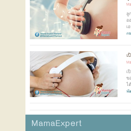
Ma
ลู
ออ
เอ
กร
เป
Ma
เป
ขอ
ได
พั
MamaExpert