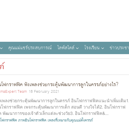
คุณแม่แชร์ประสบการณ์
ไลฟ์สไตล์
โรงเรียน
ข่าวประชา
ภ์
นโฟกราฟฟิค ฟังเพลงช่วยกระตุ้นพัฒนาการลูกในครรภ์อย่างไร?
maExpert Team
18 February 2021
งเพลงช่วยกระตุ้นพัฒนาการลูกในครรภ์ อินโฟกราฟฟิคแนะนำเพิ่มเติม1
นโฟกราฟฟิค เพจกระตุ้นพัฒนาการเด็ก สอนดี วางใจได้2. อินโฟกราฟ
ค พัฒนาการของเจ้าตัวเล็กแต่ละช่วงวัย3. อินโฟกราฟฟิค&...
นโฟกราฟฟิค
ภาพอินโฟกราฟฟิค
เพลงที่เหมาะกับคุณแม่ตั้งครรภ์