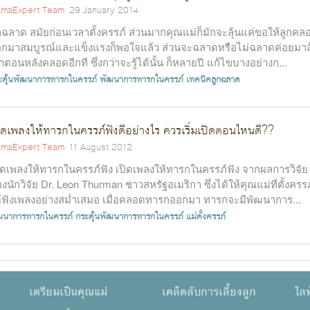
maExpert Team
29 January 2014
กฉลาด สมัยก่อนเวลาตั้งครรภ์ ส่วนมากคุณแม่ก็มักจะลุ้นแค่ขอให้ลูกคล
กมาสมบูรณ์และแข็งแรงก็พอใจแล้ว ส่วนจะฉลาดหรือไม่ฉลาดค่อยมาลุ
าตอนหลังคลอดอีกที ซึ่งกว่าจะรู้ได้นั้น ก็หลายปี แก้ไขบางอย่างก...
ะตุ้นพัฒนาการทารกในครรภ์
พัฒนาการทารกในครรภ์
เทคนิคลูกฉลาด
ิดเพลงให้ทารกในครรภ์ฟังดีอย่างไร ควรเริ่มเปิดตอนไหนดี??
maExpert Team
11 August 2012
ิดเพลงให้ทารกในครรภ์ฟัง เปิดเพลงให้ทารกในครรภ์ฟัง จากผลการวิจัย
งนักวิจัย Dr. Leon Thurman ชาวสหรัฐอเมริกา ซึ่งได้ให้คุณแม่ที่ตั้งครรภ
้ฟังเพลงอย่างสม่ำเสมอ เมื่อคลอดทารกออกมา ทารกจะมีพัฒนาการ...
ฒนาการทารกในครรภ์
กระตุ้นพัฒนาการทารกในครรภ์
แม่ตั้งครรภ์
เตรียมเป็นคุณแม่
เคล็ดลับการเลี้ยงลูก
ไลฟ