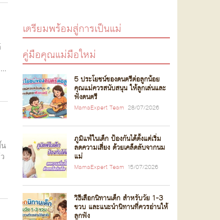
เตรียมพร้อมสู่การเป็นแม่
์
คู่มือคุณแม่มือใหม่
..
5 ประโยชน์ของดนตรีต่อลูกน้อย
คุณแม่ควรสนับสนุน ให้ลูกเล่นและ
ฟังดนตรี
MamaExpert Team
28/07/2026
ภูมิแพ้ในเด็ก ป้องกันได้ตั้งแต่เริ่ม
้น
ลดความเสี่ยง ด้วยเคล็ดลับจากนม
้ว
แม่
MamaExpert Team
15/07/2026
วิธีเลือกนิทานเด็ก สำหรับวัย 1-3
ขวบ และแนะนำนิทานที่ควรอ่านให้
ลูกฟัง