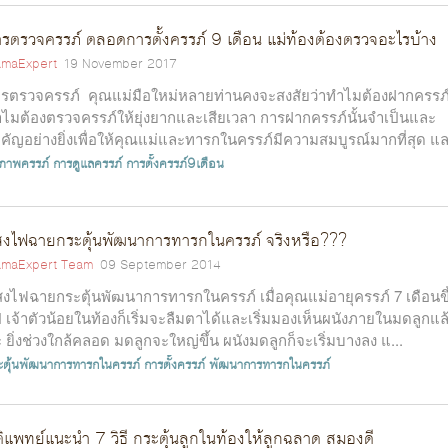
รตรวจครรภ์ ตลอดการตั้งครรภ์ 9 เดือน แม่ท้องต้องตรวจอะไรบ้าง
maExpert
19 November 2017
รตรวจครรภ์ คุณแม่มือใหม่หลายท่านคงจะสงสัยว่าทำไมต้องฝากครรภ
ไมต้องตรวจครรภ์ให้ยุ่งยากและเสียเวลา การฝากครรภ์นั้นจำเป็นและ
คัญอย่างยิ่งเพื่อให้คุณแม่และทารกในครรภ์มีความสมบูรณ์มากที่สุด แล.
ขภาพครรภ์
การดูแลครรภ์
การตั้งครรภ์9เดือน
งไฟฉายกระตุ้นพัฒนาการทารกในครรภ์ จริงหรือ???
maExpert Team
09 September 2014
งไฟฉายกระตุ้นพัฒนาการทารกในครรภ์ เมื่อคุณแม่อายุครรภ์ 7 เดือนขึ
 เจ้าตัวน้อยในท้องก็เริ่มจะลืมตาได้และเริ่มมองเห็นผนังภายในมดลูกแล
ะ ยิ่งช่วงใกล้คลอด มดลูกจะใหญ่ขึ้น ผนังมดลูกก็จะเริ่มบางลง แ...
ะตุ้นพัฒนาการทารกในครรภ์
การตั้งครรภ์
พัฒนาการทารกในครรภ์
ติแพทย์แนะนำ 7 วิธี กระตุ้นลูกในท้องให้ลูกฉลาด สมองดี