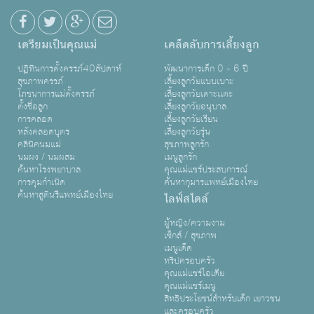
เตรียมเป็นคุณแม่
เคล็ดลับการเลี้ยงลูก
ปฏิทินการตั้งครรภ์40สัปดาห์
พัฒนาการเด็ก 0 - 6 ปี
สุขภาพครรภ์
เลี้ยงลูกวัยแบบเบาะ
โภชนาการแม่ตั้งครรภ์
เลี้ยงลูกวัยเตาะเเตะ
ตั้งชื่อลูก
เลี้ยงลูกวัยอนุบาล
การคลอด
เลี้ยงลูกวัยเรียน
หลังคลอดบุตร
เลี้ยงลูกวัยรุ่น
คลินิคนมแม่
สุขภาพลูกรัก
นมผง / นมผสม
เมนูลูกรัก
ค้นหาโรงพยาบาล
คุณแม่แชร์ประสบการณ์
การคุมกำเนิด
ค้นหากุมารแพทย์เมืองไทย
ค้นหาสูตินรีแพทย์เมืองไทย
ไลฟ์สไตล์
ผู้หญิง/ความงาม
เซ็กส์ / สุขภาพ
เมนูเด็ด
ทริปครอบครัว
คุณแม่แชร์ไอเดีย
คุณแม่แชร์เมนู
สิทธิประโยชน์สำหรับเด็ก เยาวชน
และครอบครัว