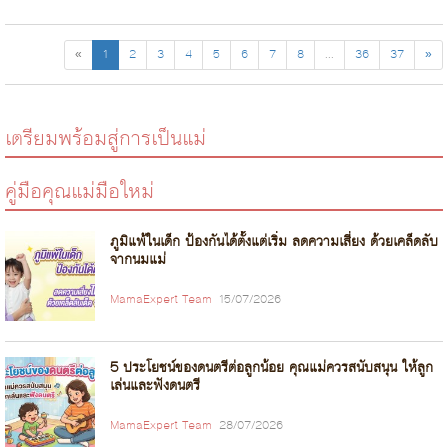
รู้เ...
«
1
2
3
4
5
6
7
8
...
36
37
»
เตรียมพร้อมสู่การเป็นแม่
คู่มือคุณแม่มือใหม่
ภูมิแพ้ในเด็ก ป้องกันได้ตั้งแต่เริ่ม ลดความเสี่ยง ด้วยเคล็ดลับ
จากนมแม่
MamaExpert Team
15/07/2026
5 ประโยชน์ของดนตรีต่อลูกน้อย คุณแม่ควรสนับสนุน ให้ลูก
เล่นและฟังดนตรี
MamaExpert Team
28/07/2026