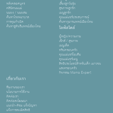
หลังคลอดบุตร
เลี้ยงลูกวัยรุ่น
คลินิคนมแม่
สุขภาพลูกรัก
นมผง / นมผสม
เมนูลูกรัก
ค้นหาโรงพยาบาล
คุณแม่แชร์ประสบการณ์
การคุมกำเนิด
ค้นหากุมารแพทย์เมืองไทย
ค้นหาสูตินรีแพทย์เมืองไทย
ไลฟ์สไตล์
ผู้หญิง/ความงาม
เซ็กส์ / สุขภาพ
เมนูเด็ด
ทริปครอบครัว
คุณแม่แชร์ไอเดีย
คุณแม่แชร์เมนู
สิทธิประโยชน์สำหรับเด็ก เยาวชน
และครอบครัว
กิจกรรม Mama Expert
เกี่ยวกับเรา
ทีมงานของเรา
นโยบายการใช้งาน
ติดต่อเรา
ติดต่อลงโฆษณา
แนะนำ-ติชม แจ้งปัญหา
แจ้งการละเมิดสิทธิ