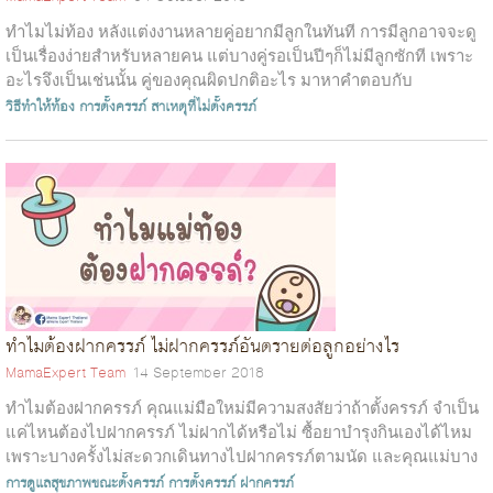
ทำไมไม่ท้อง หลังแต่งงานหลายคู่อยากมีลูกในทันที การมีลูกอาจจะดู
เป็นเรื่องง่ายสำหรับหลายคน แต่บางคู่รอเป็นปีๆก็ไม่มีลูกซักที เพราะ
อะไรจึงเป็นเช่นนั้น คู่ของคุณผิดปกติอะไร มาหาคำตอบกับ
Mamaexert กันค่ะ&...
วิธีทำให้ท้อง
การตั้งครรภ์
สาเหตุที่ไม่ตั้งครรภ์
ทำไมต้องฝากครรภ์ ไม่ฝากครรภ์อันตรายต่อลูกอย่างไร
MamaExpert Team
14 September 2018
ทำไมต้องฝากครรภ์ คุณแม่มือใหม่มีความสงสัยว่าถ้าตั้งครรภ์ จำเป็น
แค่ไหนต้องไปฝากครรภ์ ไม่ฝากได้หรือไม่ ซื้อยาบำรุงกินเองได้ไหม
เพราะบางครั้งไม่สะดวกเดินทางไปฝากครรภ์ตามนัด และคุณแม่บาง
คนให้เหตุผลว่าล...
การดูแลสุขภาพขณะตั้งครรภ์
การตั้งครรภ์
ฝากครรภ์