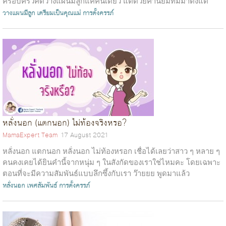
ครอบครัวคิดวางแผนมีลูกแค่คนเดียว แต่ด้วยค่านิยมที่มีมาตั้งแต่
โบราณ...
วางแผนมีลูก
เตรียมเป็นคุณแม่
การตั้งครรภ์
หลั่งนอก (แตกนอก) ไม่ท้องจริงหรอ?
MamaExpert Team
17 August 2021
หลั่งนอก แตกนอก หลั่งนอก ไม่ท้องหรอก เชื่อได้เลยว่าสาว ๆ หลาย ๆ
คนคงเคยได้ยินคำนี้จากหนุ่ม ๆ ในสังกัดของเราใช่ไหมคะ โดยเฉพาะ
ตอนที่จะมีความสัมพันธ์แบบลึกซึ้งกับเรา ว๊ายยย พูดมาแล้ว
วาบหวาม!! หลายคนที...
หลั่งนอก
เพศสัมพันธ์
การตั้งครรภ์