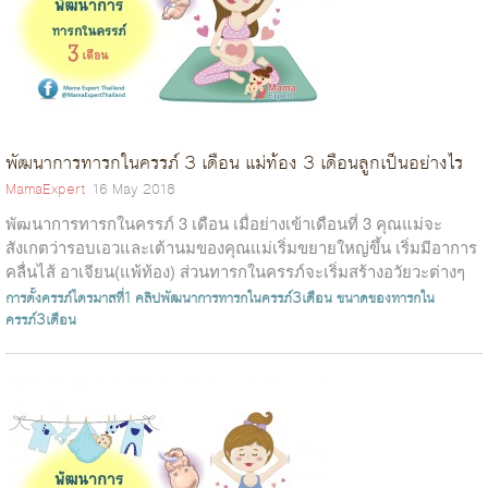
พัฒนาการทารกในครรภ์ 3 เดือน แม่ท้อง 3 เดือนลูกเป็นอย่างไร
MamaExpert
16 May 2018
พัฒนาการทารกในครรภ์ 3 เดือน เมื่อย่างเข้าเดือนที่ 3 คุณแม่จะ
สังเกตว่ารอบเอวและเต้านมของคุณแม่เริ่มขยายใหญ่ขึ้น เริ่มมีอาการ
คลื่นไส้ อาเจียน(แพ้ท้อง) ส่วนทารกในครรภ์จะเริ่มสร้างอวัยวะต่างๆ
ของ...
การตั้งครรภ์ไตรมาสที่1
คลิปพัฒนาการทารกในครรภ์3เดือน
ขนาดของทารกใน
ครรภ์3เดือน