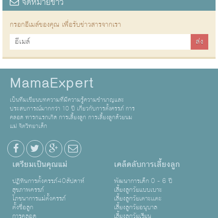
จดหมายข่าว
กรอกอีเมล์ของคุณ เพื่อรับข่าวสารจากเรา
MamaExpert
เป็นทีมเขียนบทความที่มีความรู้ความชำนาญและ
ประสบการณ์มากกว่า 10 ปี เกี่ยวกับการตั้งครรภ์ การ
คลอด ทารกแรกเกิด การเลี้ยงลูก การเลี้ยงลูกด้วยนม
แม่ จิตวิทยาเด็ก
เตรียมเป็นคุณแม่
เคล็ดลับการเลี้ยงลูก
ปฏิทินการตั้งครรภ์40สัปดาห์
พัฒนาการเด็ก 0 - 6 ปี
สุขภาพครรภ์
เลี้ยงลูกวัยแบบเบาะ
โภชนาการแม่ตั้งครรภ์
เลี้ยงลูกวัยเตาะเเตะ
ตั้งชื่อลูก
เลี้ยงลูกวัยอนุบาล
การคลอด
เลี้ยงลูกวัยเรียน