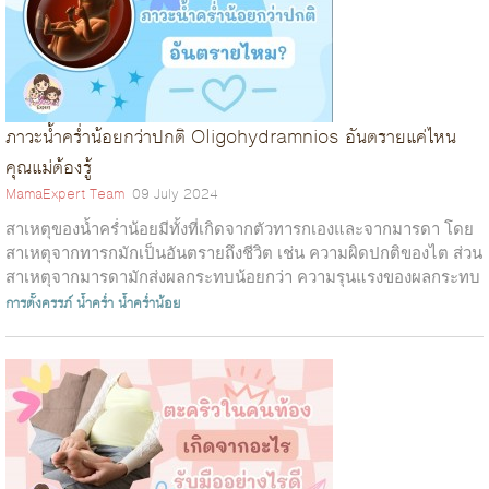
ภาวะน้ำคร่ำน้อยกว่าปกติ Oligohydramnios อันตรายแค่ไหน
คุณแม่ต้องรู้
MamaExpert Team
09 July 2024
สาเหตุของน้ำคร่ำน้อยมีทั้งที่เกิดจากตัวทารกเองและจากมารดา โดย
สาเหตุจากทารกมักเป็นอันตรายถึงชีวิต เช่น ความผิดปกติของไต ส่วน
สาเหตุจากมารดามักส่งผลกระทบน้อยกว่า ความรุนแรงของผลกระทบ
ขึ้นอยู่กับปริมาณน้...
การตั้งครรภ์
น้ำคร่ำ
น้ำคร่ำน้อย