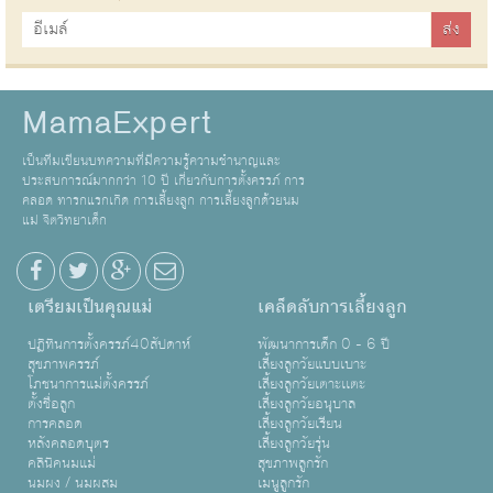
MamaExpert
เป็นทีมเขียนบทความที่มีความรู้ความชำนาญและ
ประสบการณ์มากกว่า 10 ปี เกี่ยวกับการตั้งครรภ์ การ
คลอด ทารกแรกเกิด การเลี้ยงลูก การเลี้ยงลูกด้วยนม
แม่ จิตวิทยาเด็ก
เตรียมเป็นคุณแม่
เคล็ดลับการเลี้ยงลูก
ปฏิทินการตั้งครรภ์40สัปดาห์
พัฒนาการเด็ก 0 - 6 ปี
สุขภาพครรภ์
เลี้ยงลูกวัยแบบเบาะ
โภชนาการแม่ตั้งครรภ์
เลี้ยงลูกวัยเตาะเเตะ
ตั้งชื่อลูก
เลี้ยงลูกวัยอนุบาล
การคลอด
เลี้ยงลูกวัยเรียน
หลังคลอดบุตร
เลี้ยงลูกวัยรุ่น
คลินิคนมแม่
สุขภาพลูกรัก
นมผง / นมผสม
เมนูลูกรัก