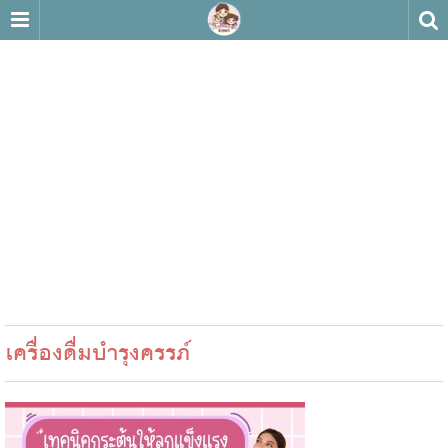
เครื่องดื่มบำรุงครรภ์