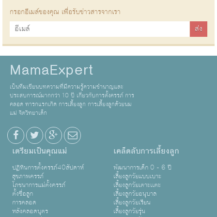
กรอกอีเมล์ของคุณ เพื่อรับข่าวสารจากเรา
MamaExpert
เป็นทีมเขียนบทความที่มีความรู้ความชำนาญและ
ประสบการณ์มากกว่า 10 ปี เกี่ยวกับการตั้งครรภ์ การ
คลอด ทารกแรกเกิด การเลี้ยงลูก การเลี้ยงลูกด้วยนม
แม่ จิตวิทยาเด็ก
เตรียมเป็นคุณแม่
เคล็ดลับการเลี้ยงลูก
ปฏิทินการตั้งครรภ์40สัปดาห์
พัฒนาการเด็ก 0 - 6 ปี
สุขภาพครรภ์
เลี้ยงลูกวัยแบบเบาะ
โภชนาการแม่ตั้งครรภ์
เลี้ยงลูกวัยเตาะเเตะ
ตั้งชื่อลูก
เลี้ยงลูกวัยอนุบาล
การคลอด
เลี้ยงลูกวัยเรียน
หลังคลอดบุตร
เลี้ยงลูกวัยรุ่น