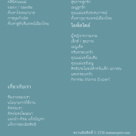
คลินิคนมแม่
สุขภาพลูกรัก
นมผง / นมผสม
เมนูลูกรัก
ค้นหาโรงพยาบาล
คุณแม่แชร์ประสบการณ์
การคุมกำเนิด
ค้นหากุมารแพทย์เมืองไทย
ค้นหาสูตินรีแพทย์เมืองไทย
ไลฟ์สไตล์
ผู้หญิง/ความงาม
เซ็กส์ / สุขภาพ
เมนูเด็ด
ทริปครอบครัว
คุณแม่แชร์ไอเดีย
คุณแม่แชร์เมนู
สิทธิประโยชน์สำหรับเด็ก เยาวชน
และครอบครัว
กิจกรรม Mama Expert
เกี่ยวกับเรา
ทีมงานของเรา
นโยบายการใช้งาน
ติดต่อเรา
ติดต่อลงโฆษณา
แนะนำ-ติชม แจ้งปัญหา
แจ้งการละเมิดสิทธิ
สงวนลิขสิทธิ์ © 2558 mamaexpert.com