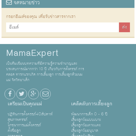
จดหมายข่าว
กรอกอีเมล์ของคุณ เพื่อรับข่าวสารจากเรา
MamaExpert
เป็นทีมเขียนบทความที่มีความรู้ความชำนาญและ
ประสบการณ์มากกว่า 10 ปี เกี่ยวกับการตั้งครรภ์ การ
คลอด ทารกแรกเกิด การเลี้ยงลูก การเลี้ยงลูกด้วยนม
แม่ จิตวิทยาเด็ก
เตรียมเป็นคุณแม่
เคล็ดลับการเลี้ยงลูก
ปฏิทินการตั้งครรภ์40สัปดาห์
พัฒนาการเด็ก 0 - 6 ปี
สุขภาพครรภ์
เลี้ยงลูกวัยแบบเบาะ
โภชนาการแม่ตั้งครรภ์
เลี้ยงลูกวัยเตาะเเตะ
ตั้งชื่อลูก
เลี้ยงลูกวัยอนุบาล