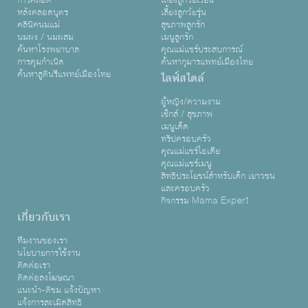
การคลอด
เลี้ยงลูกวัยเรียน
หลังคลอดบุตร
เลี้ยงลูกวัยรุ่น
คลินิคนมแม่
สุขภาพลูกรัก
นมผง / นมผสม
เมนูลูกรัก
ค้นหาโรงพยาบาล
คุณแม่แชร์ประสบการณ์
การคุมกำเนิด
ค้นหากุมารแพทย์เมืองไทย
ค้นหาสูตินรีแพทย์เมืองไทย
ไลฟ์สไตล์
ผู้หญิง/ความงาม
เซ็กส์ / สุขภาพ
เมนูเด็ด
ทริปครอบครัว
คุณแม่แชร์ไอเดีย
คุณแม่แชร์เมนู
สิทธิประโยชน์สำหรับเด็ก เยาวชน
และครอบครัว
กิจกรรม Mama Expert
เกี่ยวกับเรา
ทีมงานของเรา
นโยบายการใช้งาน
ติดต่อเรา
ติดต่อลงโฆษณา
แนะนำ-ติชม แจ้งปัญหา
แจ้งการละเมิดสิทธิ