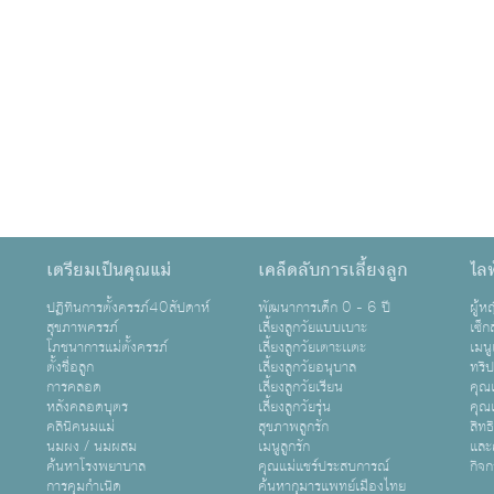
เตรียมเป็นคุณแม่
เคล็ดลับการเลี้ยงลูก
ไลฟ
ปฏิทินการตั้งครรภ์40สัปดาห์
พัฒนาการเด็ก 0 - 6 ปี
ผู้
สุขภาพครรภ์
เลี้ยงลูกวัยแบบเบาะ
เซ็ก
โภชนาการแม่ตั้งครรภ์
เลี้ยงลูกวัยเตาะเเตะ
เมนู
ตั้งชื่อลูก
เลี้ยงลูกวัยอนุบาล
ทริ
การคลอด
เลี้ยงลูกวัยเรียน
คุณแ
หลังคลอดบุตร
เลี้ยงลูกวัยรุ่น
คุณแ
คลินิคนมแม่
สุขภาพลูกรัก
สิทธ
นมผง / นมผสม
เมนูลูกรัก
และ
ค้นหาโรงพยาบาล
คุณแม่แชร์ประสบการณ์
กิจ
การคุมกำเนิด
ค้นหากุมารแพทย์เมืองไทย