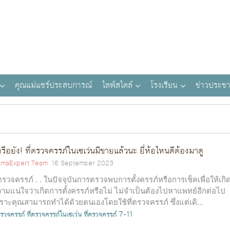
คุณแม่แชร์ประสบการณ์
ไลฟ์สไตล์
โรงเรียน
ข่าวประชา
้หรือยัง! ที่ตรวจครรภ์ในเซเว่นมีขายแล้วนะ ยี่ห้อไหนดีต้องมาดู
maExpert Team
16 September 2023
่ตรวจครรภ์ . . ในปัจจุบันการตรวจพบการตั้งครรภ์หรือการเช็คเพื่อให้เกิ
ามแน่ใจว่าเกิดการตั้งครรภ์หรือไม่ ไม่จำเป็นต้องไปหาแพทย์อีกต่อไป
ราะคุณสามารถทำได้ด้วยตนเองโดยใช้ที่ตรวจครรภ์ ซึ่งแต่เดิ...
ตรวจครรภ์
ที่ตรวจครรภ์ในเซเว่น
ที่ตรวจครรภ์ 7-11