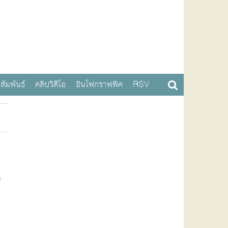
สัมพันธ์
คลิปวิดีโอ
อินโฟกราฟฟิค
RSV
ด