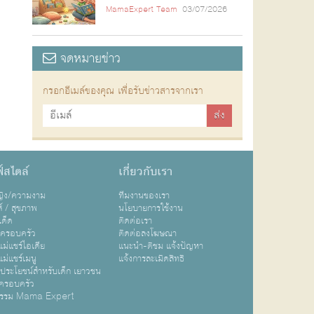
MamaExpert Team
03/07/2026
จดหมายข่าว
กรอกอีเมล์ของคุณ เพื่อรับข่าวสารจากเรา
์สไตล์
เกี่ยวกับเรา
หญิง/ความงาม
ทีมงานของเรา
ส์ / สุขภาพ
นโยบายการใช้งาน
เด็ด
ติดต่อเรา
ปครอบครัว
ติดต่อลงโฆษณา
ม่แชร์ไอเดีย
แนะนำ-ติชม แจ้งปัญหา
ม่แชร์เมนู
แจ้งการละเมิดสิทธิ
ิประโยชน์สำหรับเด็ก เยาวชน
ครอบครัว
กรรม Mama Expert