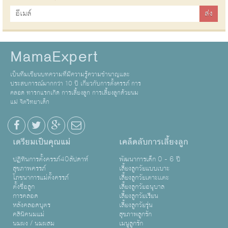
MamaExpert
เป็นทีมเขียนบทความที่มีความรู้ความชำนาญและ
ประสบการณ์มากกว่า 10 ปี เกี่ยวกับการตั้งครรภ์ การ
คลอด ทารกแรกเกิด การเลี้ยงลูก การเลี้ยงลูกด้วยนม
แม่ จิตวิทยาเด็ก
เตรียมเป็นคุณแม่
เคล็ดลับการเลี้ยงลูก
ปฏิทินการตั้งครรภ์40สัปดาห์
พัฒนาการเด็ก 0 - 6 ปี
สุขภาพครรภ์
เลี้ยงลูกวัยแบบเบาะ
โภชนาการแม่ตั้งครรภ์
เลี้ยงลูกวัยเตาะเเตะ
ตั้งชื่อลูก
เลี้ยงลูกวัยอนุบาล
การคลอด
เลี้ยงลูกวัยเรียน
หลังคลอดบุตร
เลี้ยงลูกวัยรุ่น
คลินิคนมแม่
สุขภาพลูกรัก
นมผง / นมผสม
เมนูลูกรัก