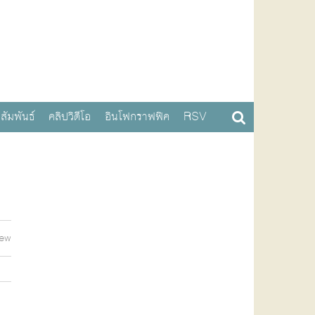
สัมพันธ์
คลิปวิดีโอ
อินโฟกราฟฟิค
RSV
iew