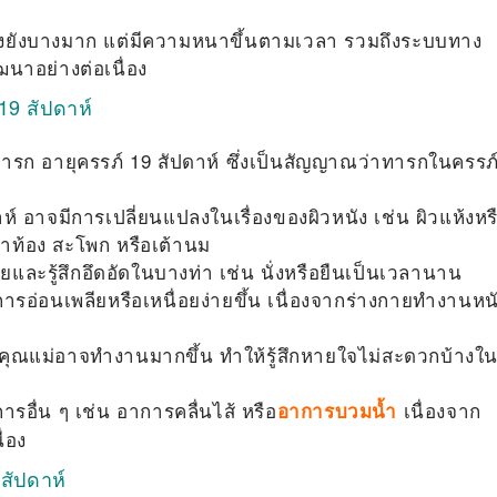
ังยังบางมาก แต่มีความหนาขึ้นตามเวลา รวมถึงระบบทาง
นาอย่างต่อเนื่อง
19 สัปดาห์
งทารก
อายุครรภ์ 19 สัปดาห์
ซึ่งเป็นสัญญาณว่าทารกในครรภ
ห์
อาจมีการเปลี่ยนแปลงในเรื่องของผิวหนัง เช่น ผิวแห้งหร
้าท้อง สะโพก หรือเต้านม
ายและรู้สึกอึดอัดในบางท่า เช่น นั่งหรือยืนเป็นเวลานาน
รอ่อนเพลียหรือเหนื่อยง่ายขึ้น เนื่องจากร่างกายทำงานหน
ณแม่อาจทำงานมากขึ้น ทำให้รู้สึกหายใจไม่สะดวกบ้างใ
รอื่น ๆ เช่น อาการคลื่นไส้ หรือ
เนื่องจาก
อาการบวมน้ำ
นื่อง
สัปดาห์