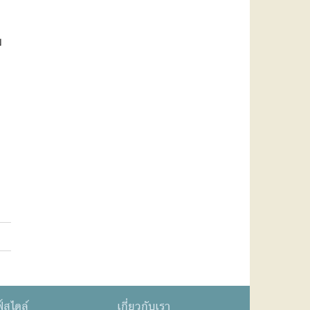
ี
ย
์สไตล์
เกี่ยวกับเรา