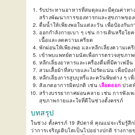
รับประทานอาหารที่สมดุลและมีคุณค่าทางโ
สร้างพัฒนาการของทารกและสุขภาพขอ
ดื่มน้ำให้เพียงพอในแต่ละวัน เพื่อป้องก
ออกกำลังกายเบา ๆ เช่น การเดินหรือโยคะ
เนื้อและลดความเครียด
พักผ่อนให้เพียงพอ และหลีกเลี่ยงความเ
เข้าพบแพทย์ตามนัดเพื่อการตรวจสุขภ
หลีกเลี่ยงอาหารและเครื่องดื่มที่มีคาเฟ
สวมเสื้อผ้าที่สบายและไม่รัดแน่น เพื่อป
หลีกเลี่ยงการสูบบุหรี่และควันพิษต่าง ๆ
สังเกตอาการผิดปกติ เช่น
ปวดท้
เลือดออก
สร้างบรรยากาศผ่อนคลาย เช่น การฟังเพลง
สุขภาพกายและใจที่ดีในช่วงตั้งครรภ์
บทสรุป
ในช่วง
ตั้งครรภ์ 19 สัปดาห์
คุณแม่จะเริ่มรู้
ว่าการเจริญเติบโตเป็นไปอย่างปกติ ร่างกายข