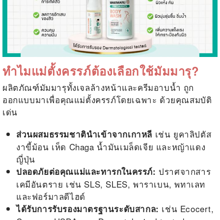
ทำไมแม่ตั้งครรภ์ต้องเลือกใช้มัมมารุ
?
ผลิตภัณฑ์มัมมารุทั้งเจลล้างหน้าและครีมอาบน้ำ ถูก
ออกแบบมาเพื่อคุณแม่ตั้งครรภ์โดยเฉพาะ ด้วยคุณสมบัติ
เด่น
เช่น ยูคาลิปตัส
ส่วนผสมธรรมชาตินำเข้าจากเกาหลี
งาขี้ม้อน เห็ด Chaga น้ำมันเมล็ดเจีย และหญ้าแดง
ญี่ปุ่น
ปราศจากสาร
ปลอดภัยต่อคุณแม่และทารกในครรภ์:
เคมีอันตราย เช่น SLS, SLES, พาราเบน, พทาเลท
และฟอร์มาลดีไฮด์
เช่น Ecocert,
ได้รับการรับรองมาตรฐานระดับสากล: