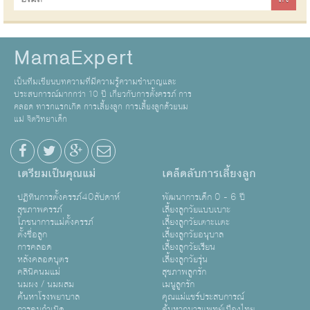
MamaExpert
เป็นทีมเขียนบทความที่มีความรู้ความชำนาญและ
ประสบการณ์มากกว่า 10 ปี เกี่ยวกับการตั้งครรภ์ การ
คลอด ทารกแรกเกิด การเลี้ยงลูก การเลี้ยงลูกด้วยนม
แม่ จิตวิทยาเด็ก
เตรียมเป็นคุณแม่
เคล็ดลับการเลี้ยงลูก
ปฏิทินการตั้งครรภ์40สัปดาห์
พัฒนาการเด็ก 0 - 6 ปี
สุขภาพครรภ์
เลี้ยงลูกวัยแบบเบาะ
โภชนาการแม่ตั้งครรภ์
เลี้ยงลูกวัยเตาะเเตะ
ตั้งชื่อลูก
เลี้ยงลูกวัยอนุบาล
การคลอด
เลี้ยงลูกวัยเรียน
หลังคลอดบุตร
เลี้ยงลูกวัยรุ่น
คลินิคนมแม่
สุขภาพลูกรัก
นมผง / นมผสม
เมนูลูกรัก
ค้นหาโรงพยาบาล
คุณแม่แชร์ประสบการณ์
การคุมกำเนิด
ค้นหากุมารแพทย์เมืองไทย