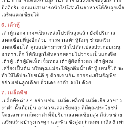
เป็น
อาหารแคลเซียมสูง
ใน1 ถ้วย มีแคลเซียมสูงถึง 114
มิลลิกรัม คุณแม่สามารถนำไปใส่ลงในอาหารให้กับลูกเพื่อ
เสริมแคลเซียมได้
6. เต้าหู้
เต้าหู้นอกจากจะเป็นแหล่งโปรตีนสูงแล้ว ยังมีปริมาณ
แคลเซียมที่สูงอีกด้วย การทานเต้าหู้นิ่มๆ ช่วยเสริม
แคลเซียมได้ คุณแม่สามารถนำไปดัดแปลงประกอบเมนู
อาหารเด็ก
ให้กับลูกได้หลากหลายไม่ว่าจะเป็นแกงจืด
เต้าหู้ เต้าหู้ผัดเห็ดเข็มทอง เต้าหู้ผัดถั่วงอก เต้าหู้ทรง
เครื่องเป็นต้น หรือคุณแม่จะให้ลูกดื่มน้ำเต้าหู้แทนก็ได้ จะ
ทำให้ได้ประโยชน์ดี ๆ ด้วยเช่นกัน อาจจะเสริมธัญพืช
อย่างเช่นลูกเดือย ถั่วแดง งาดำ ลงไปด้วย
7. เมล็ดพืช
เมล็ดพืชต่าง ๆ อย่างเช่น เมล็ดเฟล็กซ์ เมล็ดเจีย งาขาว
งาดำ นั้นถือเป็น
อาหารแคลเซียมสูง
ที่มีคุณประโยชน์
โดยเฉพาะเมล็ดงาดำที่มีปริมาณแคลเซียมสูง มีส่วนช่วย
เสริมสร้างบำรุงกระดูก และฟัน ซึ่งสูงกว่านมมากถึง 8 เท่า