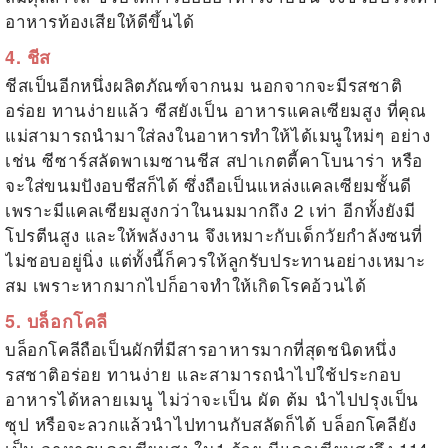
อาหารท้องเสียให้ดีขึ้นได้
4. ชีส
ชีสเป็นอีกหนึ่งผลิตภัณฑ์จากนม นอกจากจะมีรสชาติ
อร่อย ทานง่ายแล้ว ซีสยังเป็น
อาหารแคลเซียมสูง
ที่คุณ
แม่สามารถนำมาใส่ลงในอาหารทำให้ได้เมนูใหม่ๆ อย่าง
เช่น ซีซาร์สลัดพาเมซานชีส สปาเกตตี้คาโบนาร่า หรือ
จะใส่ขนมปังอบชีสก็ได้ ซึ่งถือเป็นแหล่งแคลเซียมชั้นดี
เพราะมีแคลเซียมสูงกว่าในนมมากถึง 2 เท่า อีกทั้งยังมี
โปรตีนสูง และให้พลังงาน จึงเหมาะกับเด็กวัยกำลังซนที่
ไม่ชอบอยู่นิ่ง แต่ทั้งนี้ก็ควรให้ลูกรับประทานอย่างเหมาะ
สม เพราะหากมากไปก็อาจทำให้เกิดโรคอ้วนได้
5. บล็อกโคลี
บล็อกโคลีถือเป็นผักที่มีสารอาหารมากที่สุดชนิดหนึ่ง
รสชาติอร่อย ทานง่าย และสามารถนำไปใช้ประกอบ
อาหารได้หลายเมนู ไม่ว่าจะเป็น ผัด ต้ม นำไปปรุงเป็น
ซุป หรือจะลวกแล้วนำไปทานกับสลัดก็ได้ บล็อกโคลียัง