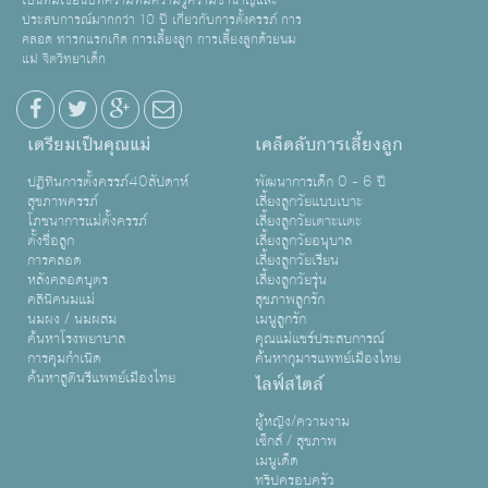
เป็นทีมเขียนบทความที่มีความรู้ความชำนาญและ
ประสบการณ์มากกว่า 10 ปี เกี่ยวกับการตั้งครรภ์ การ
คลอด ทารกแรกเกิด การเลี้ยงลูก การเลี้ยงลูกด้วยนม
แม่ จิตวิทยาเด็ก
เตรียมเป็นคุณแม่
เคล็ดลับการเลี้ยงลูก
ปฏิทินการตั้งครรภ์40สัปดาห์
พัฒนาการเด็ก 0 - 6 ปี
สุขภาพครรภ์
เลี้ยงลูกวัยแบบเบาะ
โภชนาการแม่ตั้งครรภ์
เลี้ยงลูกวัยเตาะเเตะ
ตั้งชื่อลูก
เลี้ยงลูกวัยอนุบาล
การคลอด
เลี้ยงลูกวัยเรียน
หลังคลอดบุตร
เลี้ยงลูกวัยรุ่น
คลินิคนมแม่
สุขภาพลูกรัก
นมผง / นมผสม
เมนูลูกรัก
ค้นหาโรงพยาบาล
คุณแม่แชร์ประสบการณ์
การคุมกำเนิด
ค้นหากุมารแพทย์เมืองไทย
ค้นหาสูตินรีแพทย์เมืองไทย
ไลฟ์สไตล์
ผู้หญิง/ความงาม
เซ็กส์ / สุขภาพ
เมนูเด็ด
ทริปครอบครัว