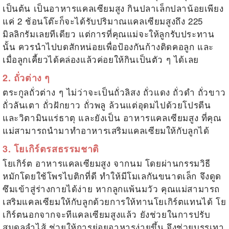
เป็นต้น เป็น
อาหารแคลเซียมสูง
กินปลาเล็กปลาน้อยเพียง
แค่ 2 ช้อนโต๊ะก็จะได้รับปริมาณแคลเซียมสูงถึง 225
มิลลิกรัมเลยทีเดียว แต่การที่คุณแม่จะให้ลูกรับประทาน
นั้น ควรนำไปบดสักหน่อยเพื่อป้องกันก้างติดคอลูก และ
เมื่อลูกเคี้ยวได้คล่องแล้วค่อยให้กินเป็นตัว ๆ ได้เลย
2. ถั่วต่าง ๆ
ตระกูลถั่วต่าง ๆ ไม่ว่าจะเป็นถั่วลิสง ถั่วแดง ถั่วดำ ถั่วขาว
ถั่วลันเตา ถั่วฝักยาว ถั่วพลู ล้วนแต่อุดมไปด้วยโปรตีน
และวิตามินแร่ธาตุ และยังเป็น
อาหารแคลเซียมสูง
ที่คุณ
แม่สามารถนำมาทำอาหารเสริมแคลเซียมให้กับลูกได้
3. โยเกิร์ตรสธรรมชาติ
โยเกิร์ต
อาหารแคลเซียมสูง
จากนม โดยผ่านกรรมวิธี
หมักโดยใช้โพรไบติกที่ดี ทำให้มีโมเลกันขนาดเล็ก จึงดูด
ซึมเข้าสู่ร่างกายได้ง่าย หากลูกแพ้นมวัว คุณแม่สามารถ
เสริมแคลเซียมให้กับลูกด้วยการให้ทานโยเกิร์ตแทนได้ โย
เกิร์ตนอกจากจะทีแคลเซียมสูงแล้ว ยังช่วยในการปรับ
สมดุลลำไส้ ช่วยให้การย่อยอาหารง่ายขึ้น จึงช่วยบรรเทา