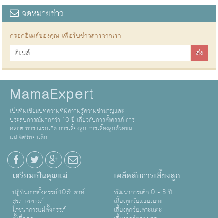
จดหมายข่าว
กรอกอีเมล์ของคุณ เพื่อรับข่าวสารจากเรา
MamaExpert
เป็นทีมเขียนบทความที่มีความรู้ความชำนาญและ
ประสบการณ์มากกว่า 10 ปี เกี่ยวกับการตั้งครรภ์ การ
คลอด ทารกแรกเกิด การเลี้ยงลูก การเลี้ยงลูกด้วยนม
แม่ จิตวิทยาเด็ก
เตรียมเป็นคุณแม่
เคล็ดลับการเลี้ยงลูก
ปฏิทินการตั้งครรภ์40สัปดาห์
พัฒนาการเด็ก 0 - 6 ปี
สุขภาพครรภ์
เลี้ยงลูกวัยแบบเบาะ
โภชนาการแม่ตั้งครรภ์
เลี้ยงลูกวัยเตาะเเตะ