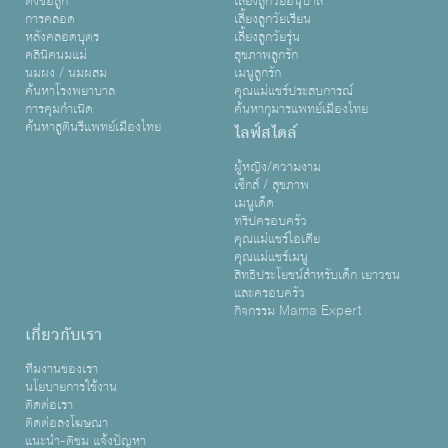
ตั้งชื่อลูก
เลี้ยงลูกวัยอนุบาล
การคลอด
เลี้ยงลูกวัยเรียน
หลังคลอดบุตร
เลี้ยงลูกวัยรุ่น
คลินิคนมแม่
สุขภาพลูกรัก
นมผง / นมผสม
เมนูลูกรัก
ค้นหาโรงพยาบาล
คุณแม่แชร์ประสบการณ์
การคุมกำเนิด
ค้นหากุมารแพทย์เมืองไทย
ค้นหาสูตินรีแพทย์เมืองไทย
ไลฟ์สไตล์
ผู้หญิง/ความงาม
เซ็กส์ / สุขภาพ
เมนูเด็ด
ทริปครอบครัว
คุณแม่แชร์ไอเดีย
คุณแม่แชร์เมนู
สิทธิประโยชน์สำหรับเด็ก เยาวชน
และครอบครัว
กิจกรรม Mama Expert
เกี่ยวกับเรา
ทีมงานของเรา
นโยบายการใช้งาน
ติดต่อเรา
ติดต่อลงโฆษณา
แนะนำ-ติชม แจ้งปัญหา