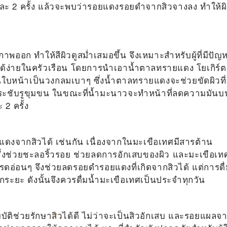
ละ 2 ครั้ง แล้วจะพบว่ารอยแดงรอยดำจากสิวจางลง ทำให้ผ
ภาพออก ทำให้สีผิวดูสม่ำเสมอขึ้น จึงเหมาะสำหรับผู้ที่มีปัญ
ได้ง่ายในครัวเรือน โดยการนำเอาน้ำตาลทรายแดง โยเกิร์ต
หน้าเป็นวงกลมเบาๆ ซึ่งน้ำตาลทรายแดงจะช่วยขัดผิวที่
ะกระชับรูขุมขน ในขณะที่น้ำมะนาวจะทำหน้าที่ลดความมันบ
2 ครั้ง
แดงจากสิว
ได้ เช่นกัน เนื่องจากในมะเขือเทศมีสารต้าน
ีน ซึ่งช่วยชะลอริ้วรอย ช่วยลดการอักเสบของผิว และมะเขือเท
นกรดอ่อนๆ จึงช่วยลดรอยดำรอยแดงที่เกิดจากสิวได้ แต่การดื
ักระยะ ดังนั้นจึงควรดื่มน้ำมะเขือเทศเป็นประจำทุกวัน
บัติช่วยรักษา
สิว
ได้ดี ไม่ว่าจะเป็นสิวอักเสบ และรอยแผลจ