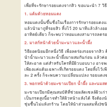
เพื่อที่จะ
รักษารอยแดงจากสิว
ขอแนะนำ 7 วิธีท
1. แต้มด้วยหอมแดง
หอมแดงนั้นขึ้นชื่อในเรื่องการรักษารอยแด
แล้วนำมาถูที่รอยสิว ทิ้งไว้ 20 นาทีแล้วล้า
อาทิตย์เดียว ก็จะพบว่าหอมแดงสามารถ
ลดรอ
2. มาสก์หน้าด้วยน้ำมะนาวและน้ำผึ้ง
วิธียอดนิยมอีกหนึ่งวิธี เพื่อลดร่องรอยจากสิว 
นำน้ำมะนาวและน้ำผึ้งมาผสมกันก่อน แล้วค่อ
ให้สะอาด แต่สำหรับใครที่มีผิวบอบบาง อาจพอก
เพียงแค่แต้มเฉพาะที่เกิดรอยแดง โดยทิ้งไว้เ
ละ 2 ครั้ง ก็จะพบความเปลี่ยนแปลง รอยแดงจ
3. พอก
หน้าด้วยมะขามเปียก น้ำผึ้ง และนมส
มะขามเปียกมีคุณสมบัติที่ช่วยผลัดเซลล์ผิวเก
เป็นกรดสูงนี้อาจทำให้ผิวหน้าแห้งได้ จึงต้อง
ชุ่มชื้นไม่แห้งกร้าน โดยให้นำส่วนผสมทั้ง3