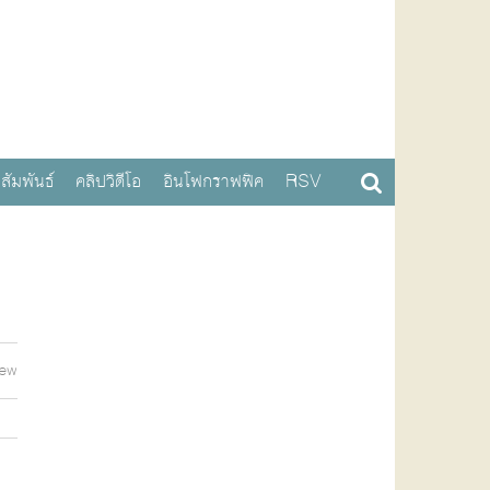
สัมพันธ์
คลิปวิดีโอ
อินโฟกราฟฟิค
RSV
iew