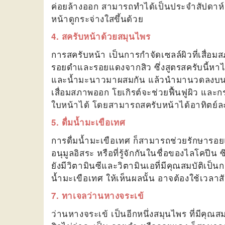
ค่อยล้างออก สามารถทำได้เป็นประจำสัปดาห์
หน้าดูกระจ่างใสขึ้นด้วย
4. สครับหน้าด้วยสมุนไพร
การสครับหน้า เป็นการกำจัดเซลล์ผิวที่เสื่อมส
รอยดำและรอยแดงจากสิว ซึ่งสูตรสครับนี้หา
และน้ำมะนาวมาผสมกัน แล้วนำมานวดลงบนใบ
เสื่อมสภาพออก โยเกิรต์จะช่วยฟื้นฟูผิว แล
ใบหน้าได้ โดยสามารถสครับหน้าได้อาทิตย์ละ 
5. ดื่มน้ำมะเขือเทศ
การดื่มน้ำมะเขือเทศ ก็สามารถช่วย
รักษารอย
อนุมูลอิสระ หรือที่รู้จักกันในชื่อของไลโคป
ยังมี
วิตามินซีและวิตามินเอที่มีคุณสมบัติเป็
น้ำมะเขือเทศ ให้เห็นผลนั้น อาจต้องใช้เวลาส
7. ทาเจลว่านหางจระเข้
ว่านหางจระเข้ เป็นอีกหนึ่งสมุนไพร ที่มีคุณสม