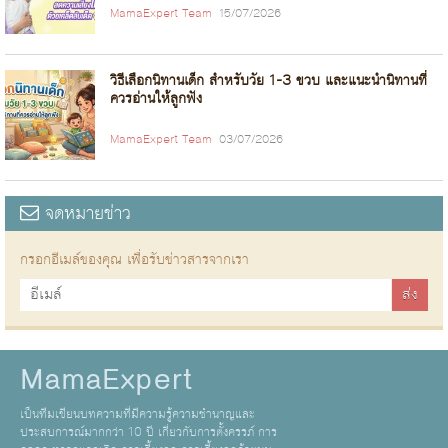
MamaExpert Team
15/07/2026
วิธีเลือกนิทานเด็ก สำหรับวัย 1-3 ขวบ และแนะนำนิทานที่
ควรอ่านให้ลูกฟัง
MamaExpert Team
03/07/2026
จดหมายข่าว
กรอกอีเมล์ของคุณ เพื่อรับข่าวสารจากเรา
MamaExpert
เป็นทีมเขียนบทความที่มีความรู้ความชำนาญและ
ประสบการณ์มากกว่า 10 ปี เกี่ยวกับการตั้งครรภ์ การ