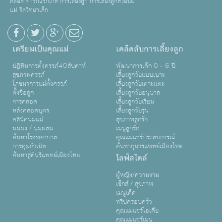
คลอด ทารกแรกเกิด การเลี้ยงลูก การเลี้ยงลูกด้วยนม
แม่ จิตวิทยาเด็ก
เตรียมเป็นคุณแม่
เคล็ดลับการเลี้ยงลูก
ปฏิทินการตั้งครรภ์40สัปดาห์
พัฒนาการเด็ก 0 - 6 ปี
สุขภาพครรภ์
เลี้ยงลูกวัยแบบเบาะ
โภชนาการแม่ตั้งครรภ์
เลี้ยงลูกวัยเตาะเเตะ
ตั้งชื่อลูก
เลี้ยงลูกวัยอนุบาล
การคลอด
เลี้ยงลูกวัยเรียน
หลังคลอดบุตร
เลี้ยงลูกวัยรุ่น
คลินิคนมแม่
สุขภาพลูกรัก
นมผง / นมผสม
เมนูลูกรัก
ค้นหาโรงพยาบาล
คุณแม่แชร์ประสบการณ์
การคุมกำเนิด
ค้นหากุมารแพทย์เมืองไทย
ค้นหาสูตินรีแพทย์เมืองไทย
ไลฟ์สไตล์
ผู้หญิง/ความงาม
เซ็กส์ / สุขภาพ
เมนูเด็ด
ทริปครอบครัว
คุณแม่แชร์ไอเดีย
คุณแม่แชร์เมนู