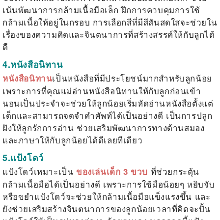
เน้นพัฒนาการกล้ามเนื้อมือเล็ก ฝึกการควบคุมการใช้
กล้ามเนื้อให้อยู่ในกรอบ การเลือกสีที่มีสีสันสดใสจะช่วยใน
เรื่องของความคิดและจินตนาการที่สร้างสรรค์ให้กับลูกได้
ดี
4.หนังสือนิทาน
เป็นหนังสือที่มีประโยชน์มากสำหรับลูกน้อย
หนังสือนิทาน
เพราะการที่คุณแม่อ่านหนังสือนิทานให้กับลูกก่อนเข้า
นอนเป็นประจำจะช่วยให้ลูกน้อยเริ่มหัดอ่านหนังสือตั้งแต่
เด็กและสามารถจดจำคำศัพท์ได้เป็นอย่างดี เป็นการปลูก
ฝังให้ลูกรักการอ่าน ช่วยเสริมพัฒนาการทางด้านสมอง
และภาษาให้กับลูกน้อยได้ดีเลยทีเดียว
5.แป้งโดว์
แป้งโดว์เหมาะเป็น
ที่ช่วยกระตุ้น
ของเล่นเด็ก 3 ขวบ
กล้ามเนื้อมือได้เป็นอย่างดี เพราะการใช้มือน้อยๆ หยิบจับ
หรือขยำแป้งโดว์จะช่วยให้กล้ามเนื้อมือแข็งแรงขึ้น และ
ยังช่วยเสริมสร้างจินตนาการของลูกน้อยเวลาที่คิดจะปั้น