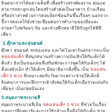
จินตนาการได้อย่างเต็มที่ เพื่อสร้างสรรค์ผลงาน คุณแม่
สามารถพาลูกเล่นโดยสร้างตัวต่อเป็นอาคาร บ้านเรือน
หรือปราสาทด้วยการต่อบล็อกซ้อนกันขึ้นเรื่อยๆ นอกจาก
นี้การต่อเลโก้ยังช่วยเชื่อมต่อการทำงานของมือและ
สายตาไปพร้อมๆ กัน และช่วยฝึกสมาธิให้กับลูกได้ดีที
เดียว
2.ตุ๊กตาและหุ่นยนต์
ตุ๊กตา หุ่นยนต์ รถของเล่น และไดโนเสาร์นอกจากจะเป็น
ที่สนุกสนานสร้างความบันเทิงให้กับเด็กได้
ของเล่นเด็ก
ดีแล้ว ยังเป็นของเล่นที่เสริมทักษะการพูดให้กับเด็กๆ ได้
ตั้งแต่ยังเล็ก ทำให้เด็กๆ มีสมาธิมากยิ่งขึ้น เป็น
ของเล่น
ทีเหมาะสมกับวัยมากเพราะช่วยให้เด็กมี
เด็ก 3 ขวบ
จินตนาการและฝึกการเข้าสังคมให้กับเด็กเมื่อร่วมเล่นกับ
เพื่อนๆ เป็นกลุ่มนั่นเอง
3.สมุดภาพระบายสี
สมุดภาพระบายสีเป็น
ที่ช่วยในเรื่อง
ของเล่นเด็ก 3 ขวบ
ของการฝึกสมาธิและการใช้กล้ามเนื้อมือให้กับเด็ก ช่วย