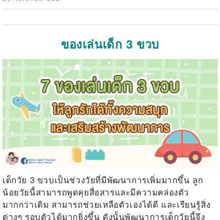
ของเล่นเด็ก 3 ขวบ
เด็กวัย 3 ขวบเป็นช่วงวัยที่มีพัฒนาการเพิ่มมากขึ้น ลูก
น้อยวัยนี้สามารถพูดคุยสื่อสารและมีความคล่องตัว
มากกว่าเดิม สามารถช่วยเหลือตัวเองได้ดี และเรียนรู้สิ่ง
ต่างๆ รอบตัวได้มากยิ่งขึ้น ดังนั้นพัฒนาการเด็กวัยนี้จึง