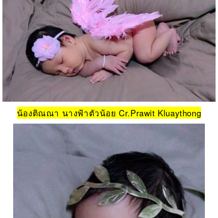
น้องติณณา นางฟ้าตัวน้อย Cr.Prawit Kluaythong