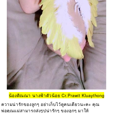
น้องติณณา นางฟ้าตัวน้อย Cr.Prawit Kluaythong
ความน่ารักของลูกๆ อย่าเก็บไว้ดูคนเดียวนะคะ คุณ
พ่อคุณแม่สามารถส่งรูปน่ารักๆ ของลูกๆ มาให้