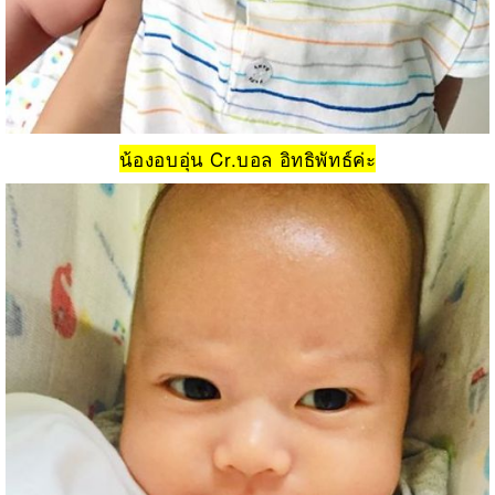
น้องอบอุ่น Cr.บอล อิทธิพัทธ์ค่ะ