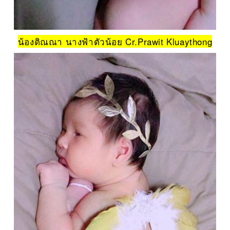
น้องติณณา นางฟ้าตัวน้อย Cr.Prawit Kluaythong