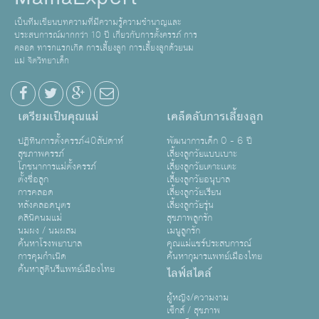
เป็นทีมเขียนบทความที่มีความรู้ความชำนาญและ
ประสบการณ์มากกว่า 10 ปี เกี่ยวกับการตั้งครรภ์ การ
คลอด ทารกแรกเกิด การเลี้ยงลูก การเลี้ยงลูกด้วยนม
แม่ จิตวิทยาเด็ก
เตรียมเป็นคุณแม่
เคล็ดลับการเลี้ยงลูก
ปฏิทินการตั้งครรภ์40สัปดาห์
พัฒนาการเด็ก 0 - 6 ปี
สุขภาพครรภ์
เลี้ยงลูกวัยแบบเบาะ
โภชนาการแม่ตั้งครรภ์
เลี้ยงลูกวัยเตาะเเตะ
ตั้งชื่อลูก
เลี้ยงลูกวัยอนุบาล
การคลอด
เลี้ยงลูกวัยเรียน
หลังคลอดบุตร
เลี้ยงลูกวัยรุ่น
คลินิคนมแม่
สุขภาพลูกรัก
นมผง / นมผสม
เมนูลูกรัก
ค้นหาโรงพยาบาล
คุณแม่แชร์ประสบการณ์
การคุมกำเนิด
ค้นหากุมารแพทย์เมืองไทย
ค้นหาสูตินรีแพทย์เมืองไทย
ไลฟ์สไตล์
ผู้หญิง/ความงาม
เซ็กส์ / สุขภาพ