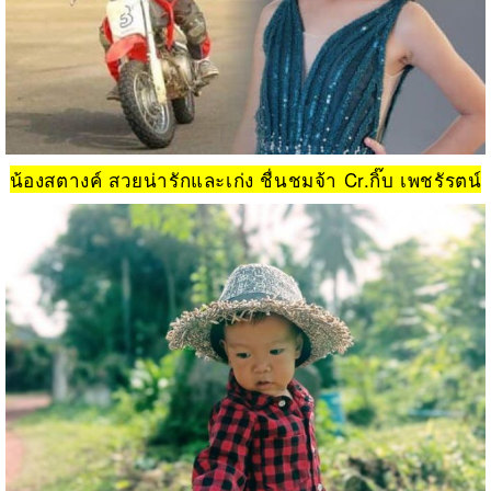
น้องสตางค์ สวยน่ารักและเก่ง ชื่นชมจ้า Cr.กิ๊บ เพชรัรตน์